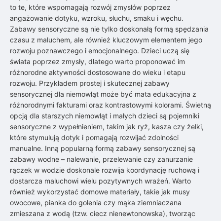
to te, które wspomagają rozwój zmysłów poprzez
angażowanie dotyku, wzroku, słuchu, smaku i węchu.
Zabawy sensoryczne są nie tylko doskonałą formą spędzania
czasu z maluchem, ale również kluczowym elementem jego
rozwoju poznawczego i emocjonalnego. Dzieci uczą się
świata poprzez zmysły, dlatego warto proponować im
różnorodne aktywności dostosowane do wieku i etapu
rozwoju. Przykładem prostej i skutecznej zabawy
sensorycznej dla niemowląt może być mata edukacyjna z
różnorodnymi fakturami oraz kontrastowymi kolorami. Świetną
opcją dla starszych niemowląt i małych dzieci są pojemniki
sensoryczne z wypełnieniem, takim jak ryż, kasza czy żelki,
które stymulują dotyk i pomagają rozwijać zdolności
manualne. Inną popularną formą zabawy sensorycznej są
zabawy wodne – nalewanie, przelewanie czy zanurzanie
rączek w wodzie doskonale rozwija koordynację ruchową i
dostarcza maluchowi wielu pozytywnych wrażeń. Warto
również wykorzystać domowe materiały, takie jak musy
owocowe, pianka do golenia czy mąka ziemniaczana
zmieszana z wodą (tzw. ciecz nienewtonowska), tworząc