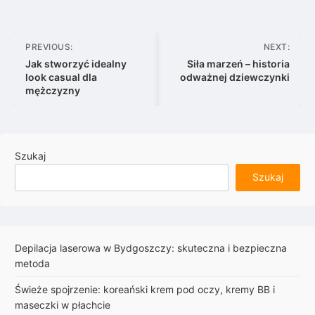
Nawigacja
PREVIOUS:
NEXT:
wpisu
Jak stworzyć idealny
Siła marzeń – historia
look casual dla
odważnej dziewczynki
mężczyzny
Szukaj
Szukaj
Depilacja laserowa w Bydgoszczy: skuteczna i bezpieczna
metoda
Świeże spojrzenie: koreański krem pod oczy, kremy BB i
maseczki w płachcie