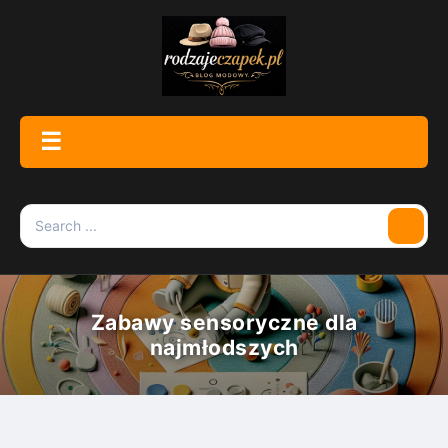
Skip
to
content
☰
Menu
Search
Searc
for:
Zabawy sensoryczne dla
najmłodszych