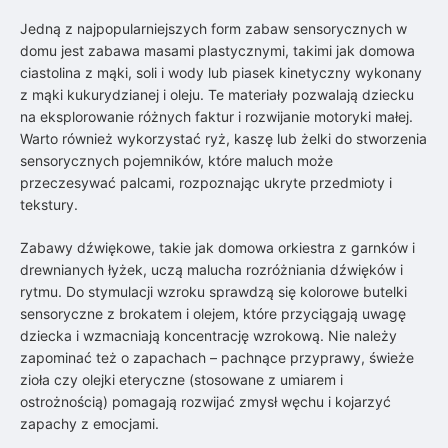
Jedną z najpopularniejszych form zabaw sensorycznych w
domu jest zabawa masami plastycznymi, takimi jak domowa
ciastolina z mąki, soli i wody lub piasek kinetyczny wykonany
z mąki kukurydzianej i oleju. Te materiały pozwalają dziecku
na eksplorowanie różnych faktur i rozwijanie motoryki małej.
Warto również wykorzystać ryż, kaszę lub żelki do stworzenia
sensorycznych pojemników, które maluch może
przeczesywać palcami, rozpoznając ukryte przedmioty i
tekstury.
Zabawy dźwiękowe, takie jak domowa orkiestra z garnków i
drewnianych łyżek, uczą malucha rozróżniania dźwięków i
rytmu. Do stymulacji wzroku sprawdzą się kolorowe butelki
sensoryczne z brokatem i olejem, które przyciągają uwagę
dziecka i wzmacniają koncentrację wzrokową. Nie należy
zapominać też o zapachach – pachnące przyprawy, świeże
zioła czy olejki eteryczne (stosowane z umiarem i
ostrożnością) pomagają rozwijać zmysł węchu i kojarzyć
zapachy z emocjami.