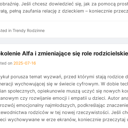
obraźnię. Jeśli chcesz dowiedzieć się, jak za pomocą pr
ałą, pełną zaufania relację z dzieckiem – koniecznie przecz
ted in
Trendy Rodzinne
kolenie Alfa i zmieniające się role rodzicielsk
sted on
2025-07-16
tykuł porusza temat wyzwań, przed którymi stają rodzice dz
neracji wychowującej się w świecie cyfrowym. W dobie techno
ian społecznych, opiekunowie muszą uczyć się nowych kom
ranowym czy rozwijanie emocji i empatii u dzieci. Autor a
 rozwój emocjonalny najmłodszych, podkreślając znaczenie
zewodnictwa rodziców w tej nowej rzeczywistości. Jeśli ch
ieci wychowywane w erze ekranów, koniecznie przeczytaj c