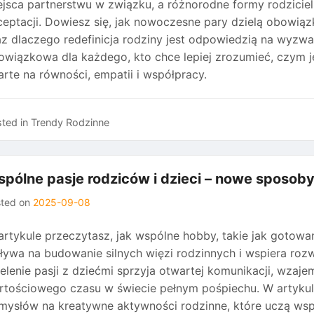
ejsca partnerstwu w związku, a różnorodne formy rodziciel
ceptacji. Dowiesz się, jak nowoczesne pary dzielą obowiązk
az dlaczego redefinicja rodziny jest odpowiedzią na wyzwa
owiązkowa dla każdego, kto chce lepiej zrozumieć, czym je
arte na równości, empatii i współpracy.
ted in
Trendy Rodzinne
pólne pasje rodziców i dzieci – nowe sposob
sted on
2025-09-08
artykule przeczytasz, jak wspólne hobby, takie jak gotowa
ływa na budowanie silnych więzi rodzinnych i wspiera rozw
ielenie pasji z dziećmi sprzyja otwartej komunikacji, wza
rtościowego czasu w świecie pełnym pośpiechu. W artykule
mysłów na kreatywne aktywności rodzinne, które uczą wspó