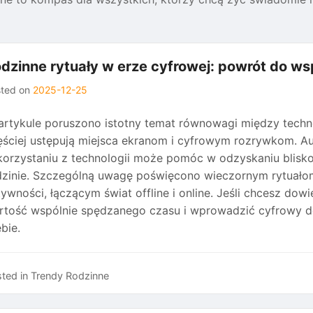
dzinne rytuały w erze cyfrowej: powrót do w
sted on
2025-12-25
artykule poruszono istotny temat równowagi między techno
ęściej ustępują miejsca ekranom i cyfrowym rozrywkom. Aut
korzystaniu z technologii może pomóc w odzyskaniu bliskoś
dzinie. Szczególną uwagę poświęcono wieczornym rytua
ywności, łączącym świat offline i online. Jeśli chcesz dow
rtość wspólnie spędzanego czasu i wprowadzić cyfrowy deto
bie.
ted in
Trendy Rodzinne