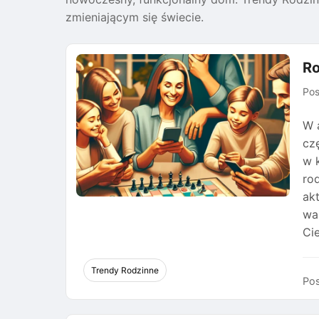
zmieniającym się świecie.
Ro
Po
W 
cz
w 
ro
akt
wa
Cie
Trendy Rodzinne
Pos