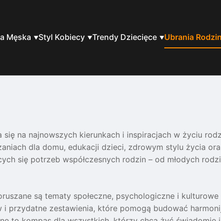
a Męska
Styl Kobiecy
Trendy Dziecięce
Ubrania Rodzi
a się na najnowszych kierunkach i inspiracjach w życiu rod
ach dla domu, edukacji dzieci, zdrowym stylu życia ora
cych się potrzeb współczesnych rodzin – od młodych rod
poruszane są tematy społeczne, psychologiczne i kulturow
w i przydatne zestawienia, które pomogą budować harmonijn
ne to kompas dla wszystkich, którzy chcą żyć świadomie 