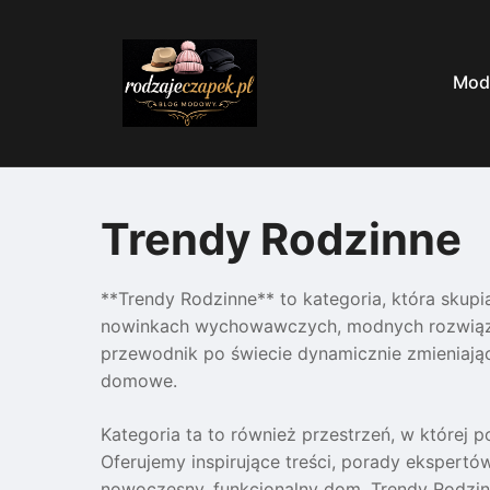
Skip
to
content
Mod
Trendy Rodzinne
**Trendy Rodzinne** to kategoria, która skupi
nowinkach wychowawczych, modnych rozwiązani
przewodnik po świecie dynamicznie zmieniają
domowe.
Kategoria ta to również przestrzeń, w której 
Oferujemy inspirujące treści, porady ekspertó
nowoczesny, funkcjonalny dom. Trendy Rodzin