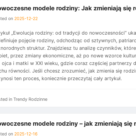
woczesne modele rodziny: Jak zmieniają się r
sted on
2025-12-22
tykuł „Ewolucja rodziny: od tradycji do nowoczesności” uk
definiuje pojęcie rodziny, odchodząc od sztywnych, patria
żnorodnych struktur. Znajdziesz tu analizę czynników, któr
biet, przez zmiany ekonomiczne, aż po nowe wzorce kult
li ojca i matki w XXI wieku, gdzie coraz częściej partner
chu równości. Jeśli chcesz zrozumieć, jak zmienia się rodz
ynosi ten proces, koniecznie przeczytaj cały artykuł.
ted in
Trendy Rodzinne
woczesne modele rodziny – jak zmieniają się 
sted on
2025-12-16