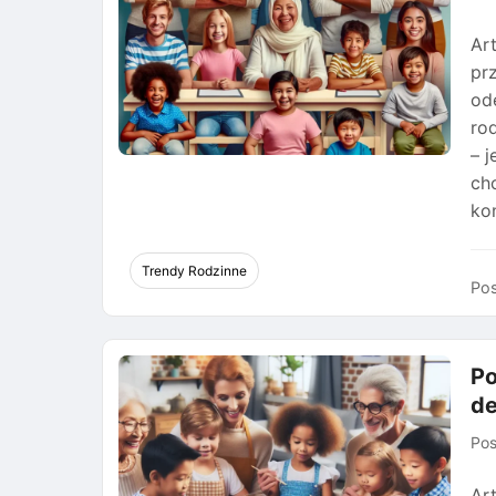
Ar
pr
od
ro
– j
chc
kon
Trendy Rodzinne
Pos
Po
d
Po
Ar