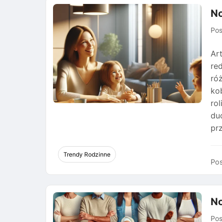
No
Po
Ar
re
ró
ko
ro
du
prz
Trendy Rodzinne
Pos
No
Po