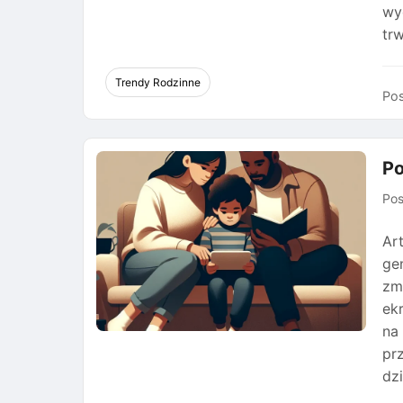
wy
trw
Trendy Rodzinne
Pos
Po
Po
Ar
ge
zm
ek
na
pr
dz