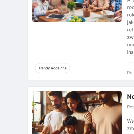
ro
ro
ja
re
zw
no
in
Trendy Rodzinne
Pos
No
Po
Ws
zm