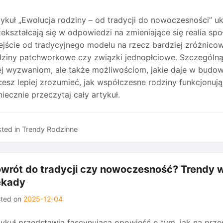
tykuł „Ewolucja rodziny – od tradycji do nowoczesności” u
zekształcają się w odpowiedzi na zmieniające się realia sp
ejście od tradycyjnego modelu na rzecz bardziej zróżnicowa
dziny patchworkowe czy związki jednopłciowe. Szczególn
ej wyzwaniom, ale także możliwościom, jakie daje w budowan
esz lepiej zrozumieć, jak współczesne rodziny funkcjonują i
iecznie przeczytaj cały artykuł.
ted in
Trendy Rodzinne
wrót do tradycji czy nowoczesność? Trendy w
ekady
sted on
2025-12-04
tykuł przedstawia fascynującą opowieść o tym, jak na przes