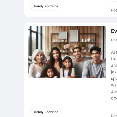
Trendy Rodzinne
Pos
Ew
Po
Ar
tr
an
ja
sp
ws
Je
ob
Trendy Rodzinne
Pos