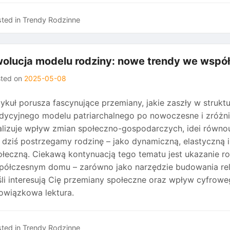
ted in
Trendy Rodzinne
olucja modelu rodziny: nowe trendy we wsp
sted on
2025-05-08
tykuł porusza fascynujące przemiany, jakie zaszły w strukt
adycyjnego modelu patriarchalnego po nowoczesne i zróżn
alizuje wpływ zmian społeczno-gospodarczych, idei równou
k dziś postrzegamy rodzinę – jako dynamiczną, elastyczną 
ołeczną. Ciekawą kontynuacją tego tematu jest ukazanie ro
półczesnym domu – zarówno jako narzędzie budowania relacj
śli interesują Cię przemiany społeczne oraz wpływ cyfroweg
owiązkowa lektura.
ted in
Trendy Rodzinne