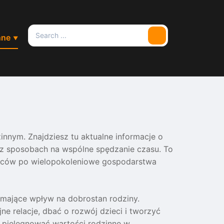
Search
nne
Search
for:
zinnym. Znajdziesz tu aktualne informacje o
z sposobach na wspólne spędzanie czasu. To
ziców po wielopokoleniowe gospodarstwa
e mające wpływ na dobrostan rodziny.
e relacje, dbać o rozwój dzieci i tworzyć
i pielęgnować wartości rodzinne w