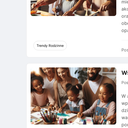
mi
ak
or
ob
op
Trendy Rodzinne
Pos
Ws
Po
W 
wp
dz
wa
po