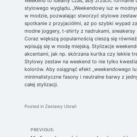
Weekend to idealny czas, aby zrzucić formalne 
stylowego wyglądu. „Weekendowy luz w modnym 
w modzie, pozwalając stworzyć stylowe zestawy
spotkanie z przyjaciółmi, aż po szybki wypad za
modne joggery, t-shirty z nadrukami, sneakersy 
Coraz większą popularnością cieszą się równie
wpisują się w modę miejską. Stylizacje weeken
akcentami, jak np. skórzana kurtka czy lekkie 
Stylowy zestaw na weekend to nie tylko kwestia 
kolorów. Aby osiągnąć efekt „weekendowego lu
minimalistyczne fasony i neutralne barwy z je
całej stylizacji.
Posted in
Zestawy Ubrań
Nawigacja
PREVIOUS: