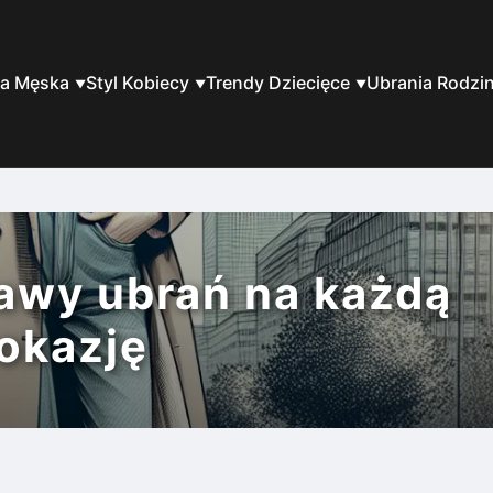
a Męska
Styl Kobiecy
Trendy Dziecięce
Ubrania Rodzi
awy ubrań na każdą
okazję