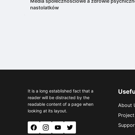
wpisu
Media społecznościowe a zdrowie psychiczn
nastolatków
Usefu
It is a long established fact that a
reader will be distracted by the
readable content of a page when
About 
looking at its layout.
Project
Suppor
Facebook
Instagram
YouTube
Twitter