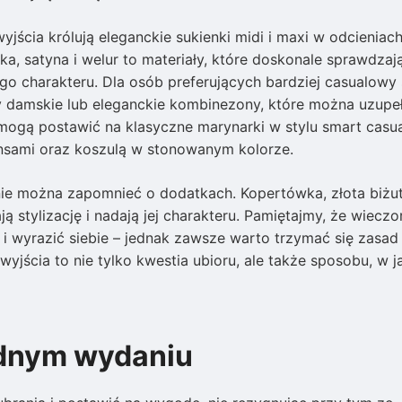
yjścia królują eleganckie sukienki midi i maxi w odcieniac
ka, satyna i welur to materiały, które doskonale sprawdzaj
go charakteru. Dla osób preferujących bardziej casualowy s
 damskie lub eleganckie kombinezony, które można uzupeł
i mogą postawić na klasyczne marynarki w stylu smart casua
nsami oraz koszulą w stonowanym kolorze.
nie można zapomnieć o dodatkach. Kopertówka, złota biżut
ą stylizację i nadają jej charakteru. Pamiętajmy, że wieczo
ą i wyrazić siebie – jednak zawsze warto trzymać się zasad
jścia to nie tylko kwestia ubioru, ale także sposobu, w j
dnym wydaniu