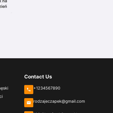
k na
zień
Contact Us
męski
+1234567890
ci
rodzajeczapek@gmail.com