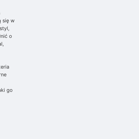
h
ą się w
tyl,
nić o
l,
eria
rne
aki go