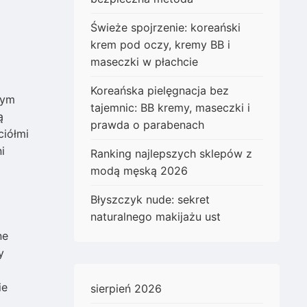
Świeże spojrzenie: koreański
krem pod oczy, kremy BB i
maseczki w płachcie
Koreańska pielęgnacja bez
rym
tajemnic: BB kremy, maseczki i
ą
prawda o parabenach
ciółmi
i
Ranking najlepszych sklepów z
modą męską 2026
Błyszczyk nude: sekret
naturalnego makijażu ust
ne
y
ie
sierpień 2026