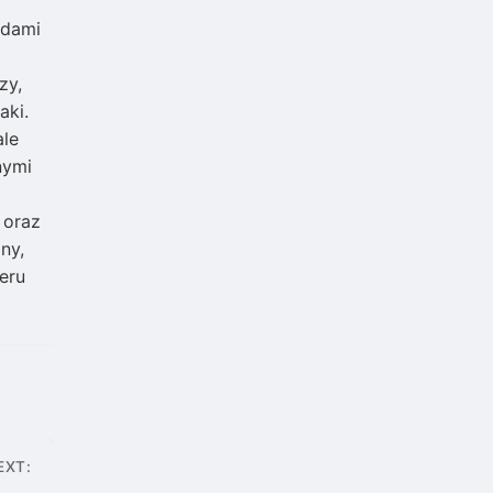
ndami
zy,
aki.
ale
nymi
 oraz
ny,
eru
EXT: