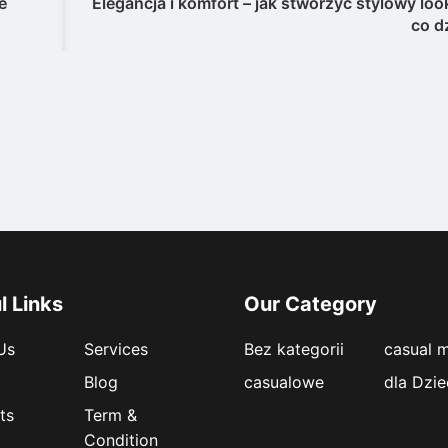
e
Elegancja i komfort – jak stworzyć stylowy loo
co d
l Links
Our Category
Us
Services
Bez kategorii
casual 
Blog
casualowe
dla Dzie
ts
Term &
Condition