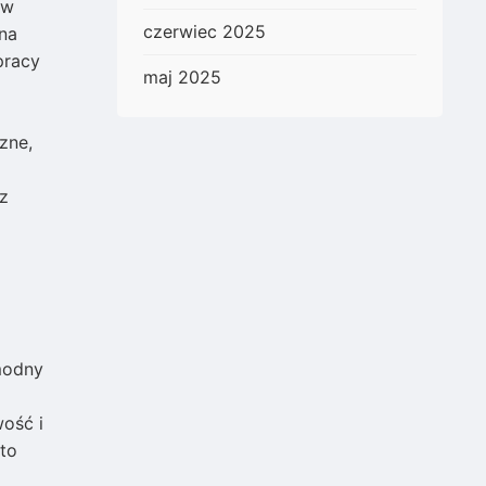
 w
czerwiec 2025
na
pracy
maj 2025
zne,
z
modny
ość i
to