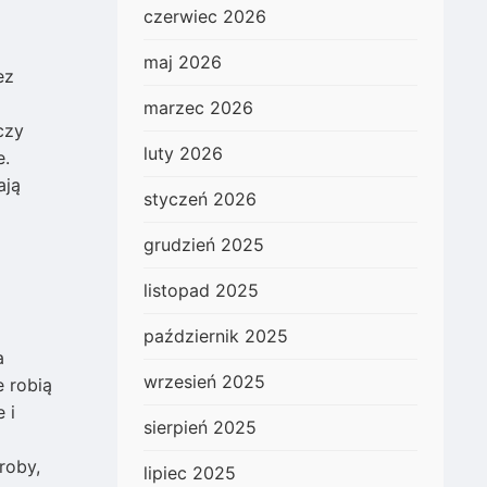
czerwiec 2026
maj 2026
ez
marzec 2026
czy
luty 2026
e.
ają
styczeń 2026
grudzień 2025
listopad 2025
październik 2025
a
wrzesień 2025
 robią
 i
sierpień 2025
roby,
lipiec 2025