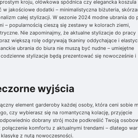
o prostym kroju, ołówkowa spódnica czy elegancka koszula
w jakościowe dodatki – minimalistyczna biżuteria, skórza
jonalizm całej stylizacji. W sezonie 2024 modne ubrania do 
 – popularnością cieszą się zestawy w kolorach ziemi,
ryczne. Nie zapominajmy, że aktualne stylizacje do pracy
oraz większą rolę odgrywają tkaniny oddychające i elastyc
ganckie ubrania do biura nie muszą być nudne – umiejętne
codzienne stylizacje będą prezentować się nowocześnie i 
eczorne wyjścia
łączny element garderoby każdej osoby, która ceni sobie 
go, czy wybierasz się na romantyczną kolację, przyjęcie
 odpowiednio dobrany strój może podkreślić Twoją osobow
 połączenie komfortu z aktualnymi trendami – dlatego war
 klasykę z nutą nowoczesności.