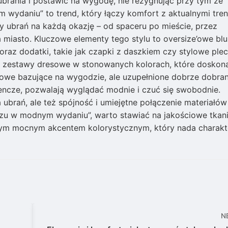
ubrania i postawić na wygodę, nie rezygnując przy tym ze
wydaniu” to trend, który łączy komfort z aktualnymi tre
 ubrań na każdą okazję – od spaceru po mieście, przez
 miasto. Kluczowe elementy tego stylu to oversize’owe blu
oraz dodatki, takie jak czapki z daszkiem czy stylowe plec
ż zestawy dresowe w stonowanych kolorach, które doskon
dowe bazujące na wygodzie, ale uzupełnione dobrze dobra
trencze, pozwalają wyglądać modnie i czuć się swobodnie.
ubrań, ale też spójność i umiejętne połączenie materiałów
zu w modnym wydaniu”, warto stawiać na jakościowe tkani
dnym mocnym akcentem kolorystycznym, który nada charakt
N