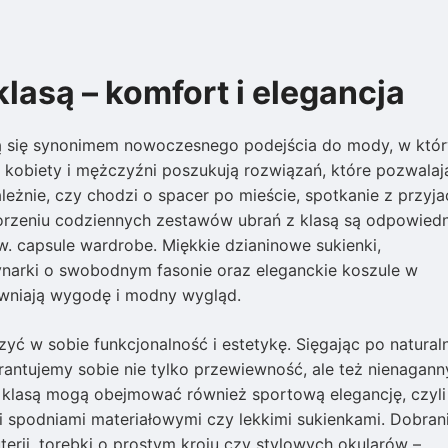
klasą – komfort i elegancja
tają się synonimem nowoczesnego podejścia do mody, w któ
 kobiety i mężczyźni poszukują rozwiązań, które pozwalaj
żnie, czy chodzi o spacer po mieście, spotkanie z przyja
orzeniu codziennych zestawów ubrań z klasą są odpowiedn
. capsule wardrobe. Miękkie dzianinowe sukienki,
narki o swobodnym fasonie oraz eleganckie koszule w
ewniają wygodę i modny wygląd.
yć w sobie funkcjonalność i estetykę. Sięgając po natural
arantujemy sobie nie tylko przewiewność, ale też nienagann
z klasą mogą obejmować również sportową elegancję, czyli
 spodniami materiałowymi czy lekkimi sukienkami. Dobran
erii, torebki o prostym kroju czy stylowych okularów –