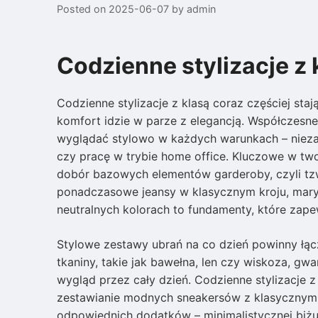
Posted on
2025-06-07
by
admin
Codzienne stylizacje z 
Codzienne stylizacje z klasą coraz częściej s
komfort idzie w parze z elegancją. Współczesne
wyglądać stylowo w każdych warunkach – niezale
czy pracę w trybie home office. Kluczowe w tw
dobór bazowych elementów garderoby, czyli tzw
ponadczasowe jeansy w klasycznym kroju, mary
neutralnych kolorach to fundamenty, które zap
Stylowe zestawy ubrań na co dzień powinny łącz
tkaniny, takie jak bawełna, len czy wiskoza, gw
wygląd przez cały dzień. Codzienne stylizacje 
zestawianie modnych sneakersów z klasycznymi
odpowiednich dodatków – minimalistycznej biżut