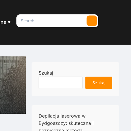
Search
nne
Search
for:
Szukaj
Szukaj
Depilacja laserowa w
Bydgoszczy: skuteczna i
bezpieczna metoda