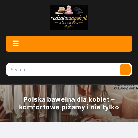
Skip
to
content
☰
Menu
Search
Searc
for:
Polska bawełna dla kobiet –
komfortowe piżamy i nie tylko