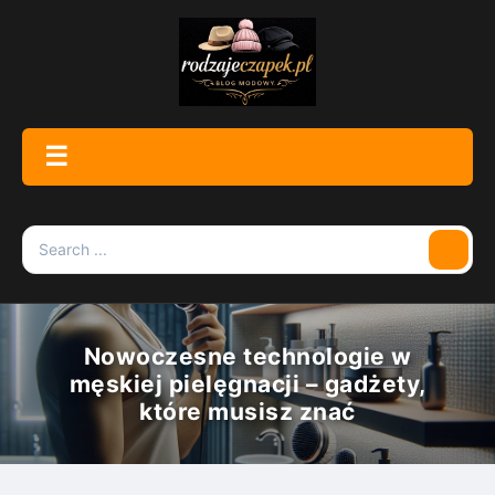
Skip
to
content
☰
Menu
Search
Searc
for:
Nowoczesne technologie w
męskiej pielęgnacji – gadżety,
które musisz znać