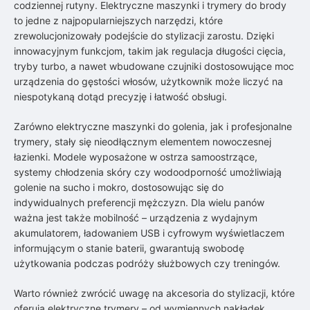
codziennej rutyny. Elektryczne maszynki i trymery do brody
to jedne z najpopularniejszych narzędzi, które
zrewolucjonizowały podejście do stylizacji zarostu. Dzięki
innowacyjnym funkcjom, takim jak regulacja długości cięcia,
tryby turbo, a nawet wbudowane czujniki dostosowujące moc
urządzenia do gęstości włosów, użytkownik może liczyć na
niespotykaną dotąd precyzję i łatwość obsługi.
Zarówno elektryczne maszynki do golenia, jak i profesjonalne
trymery, stały się nieodłącznym elementem nowoczesnej
łazienki. Modele wyposażone w ostrza samoostrzące,
systemy chłodzenia skóry czy wodoodporność umożliwiają
golenie na sucho i mokro, dostosowując się do
indywidualnych preferencji mężczyzn. Dla wielu panów
ważna jest także mobilność – urządzenia z wydajnym
akumulatorem, ładowaniem USB i cyfrowym wyświetlaczem
informującym o stanie baterii, gwarantują swobodę
użytkowania podczas podróży służbowych czy treningów.
Warto również zwrócić uwagę na akcesoria do stylizacji, które
oferują elektryczne trymery – od wymiennych nakładek