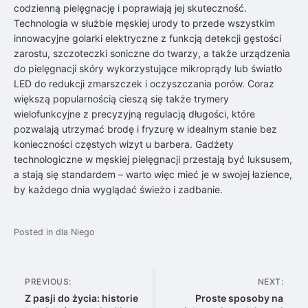
codzienną pielęgnację i poprawiają jej skuteczność.
Technologia w służbie męskiej urody to przede wszystkim
innowacyjne golarki elektryczne z funkcją detekcji gęstości
zarostu, szczoteczki soniczne do twarzy, a także urządzenia
do pielęgnacji skóry wykorzystujące mikroprądy lub światło
LED do redukcji zmarszczek i oczyszczania porów. Coraz
większą popularnością cieszą się także trymery
wielofunkcyjne z precyzyjną regulacją długości, które
pozwalają utrzymać brodę i fryzurę w idealnym stanie bez
konieczności częstych wizyt u barbera. Gadżety
technologiczne w męskiej pielęgnacji przestają być luksusem,
a stają się standardem – warto więc mieć je w swojej łazience,
by każdego dnia wyglądać świeżo i zadbanie.
Posted in
dla Niego
Nawigacja
PREVIOUS:
NEXT:
wpisu
Z pasji do życia: historie
Proste sposoby na