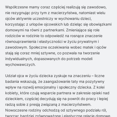
Współczesne mamy coraz częściej realizują się zawodowo,
nie rezygnując przy tym z macierzyństwa, natomiast wielu
ojców aktywnie uczestniczy w wychowaniu dzieci,
korzystając z urlopów ojcowskich lub dzieląc się obowiązkami
domowymi na równi z partnerkami. Zmieniające się role
rodziców w rodzinie to odpowiedź na rosnące znaczenie
równouprawnienia i elastyczności w życiu prywatnym i
zawodowym. Społeczne oczekiwania wobec matek i ojców
stają się coraz mniej sztywne, co pozwala na tworzenie
indywidualnych, dopasowanych do potrzeb modeli
wychowawczych.
Udział ojca w życiu dziecka zyskuje na znaczeniu – liczne
badania wskazują, że zaangażowanie taty ma pozytywny
wpływ na rozwój emocjonalny i społeczny dziecka. Z kolei
kobiety, które czują wsparcie partnera w zakresie opieki nad
dzieckiem, częściej decydują się na powrót do pracy i lepiej
radzą sobie z presją związaną z macierzyństwem.
Nowoczesne rodziny odchodzą od sztywnego podziału ról,
tworząc bardziej zrównoważone i elastyczne relacje domowe,