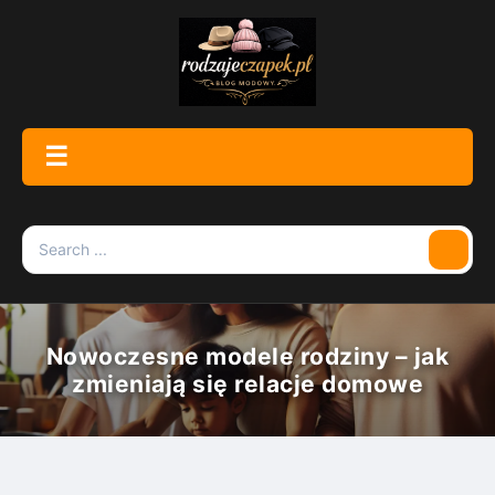
Skip
to
content
☰
Menu
Search
Searc
for:
Nowoczesne modele rodziny – jak
zmieniają się relacje domowe