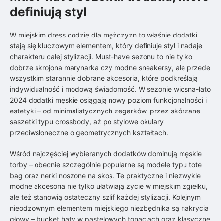
definiują styl
W miejskim dress codzie dla mężczyzn to właśnie dodatki
stają się kluczowym elementem, który definiuje styl i nadaje
charakteru całej stylizacji. Must-have sezonu to nie tylko
dobrze skrojona marynarka czy modne sneakersy, ale przede
wszystkim starannie dobrane akcesoria, które podkreślają
indywidualność i modową świadomość. W sezonie wiosna-lato
2024 dodatki męskie osiągają nowy poziom funkcjonalności i
estetyki – od minimalistycznych zegarków, przez skórzane
saszetki typu crossbody, aż po stylowe okulary
przeciwsłoneczne o geometrycznych kształtach.
Wśród najczęściej wybieranych dodatków dominują męskie
torby – obecnie szczególnie popularne są modele typu tote
bag oraz nerki noszone na skos. Te praktyczne i niezwykle
modne akcesoria nie tylko ułatwiają życie w miejskim zgiełku,
ale też stanowią ostateczny szlif każdej stylizacji. Kolejnym
nieodzownym elementem miejskiego niezbędnika są nakrycia
głowy – bucket haty w pastelowych tonacjach oraz klasyczne