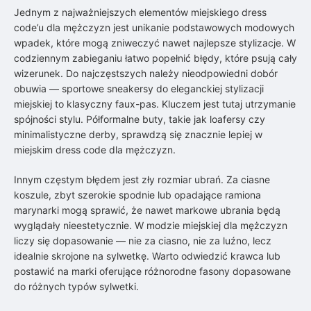
Jednym z najważniejszych elementów miejskiego dress
code’u dla mężczyzn jest unikanie podstawowych modowych
wpadek, które mogą zniweczyć nawet najlepsze stylizacje. W
codziennym zabieganiu łatwo popełnić błędy, które psują cały
wizerunek. Do najczęstszych należy nieodpowiedni dobór
obuwia — sportowe sneakersy do eleganckiej stylizacji
miejskiej to klasyczny faux-pas. Kluczem jest tutaj utrzymanie
spójności stylu. Półformalne buty, takie jak loafersy czy
minimalistyczne derby, sprawdzą się znacznie lepiej w
miejskim dress code dla mężczyzn.
Innym częstym błędem jest zły rozmiar ubrań. Za ciasne
koszule, zbyt szerokie spodnie lub opadające ramiona
marynarki mogą sprawić, że nawet markowe ubrania będą
wyglądały nieestetycznie. W modzie miejskiej dla mężczyzn
liczy się dopasowanie — nie za ciasno, nie za luźno, lecz
idealnie skrojone na sylwetkę. Warto odwiedzić krawca lub
postawić na marki oferujące różnorodne fasony dopasowane
do różnych typów sylwetki.