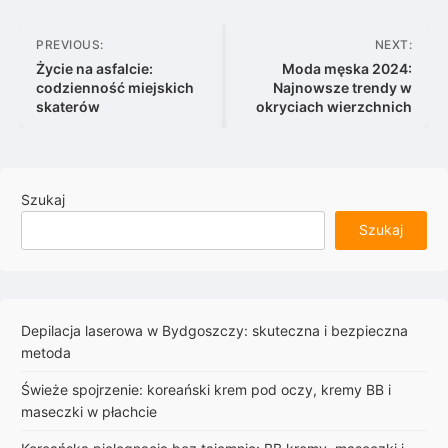
Nawigacja
PREVIOUS:
NEXT:
wpisu
Życie na asfalcie:
Moda męska 2024:
codzienność miejskich
Najnowsze trendy w
skaterów
okryciach wierzchnich
Szukaj
Szukaj
Depilacja laserowa w Bydgoszczy: skuteczna i bezpieczna
metoda
Świeże spojrzenie: koreański krem pod oczy, kremy BB i
maseczki w płachcie