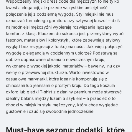
Współczesny miejski dress code dla mężczyzn to nie tylko
kwestia elegancji, ale przede wszystkim umiejętność
połączenia jej z codzienną wygodą. Styl miejski nie musi
oznaczać formalnego garnituru czy sztywnej koszuli – dziś
najmodniejsi mężczyźni wybierają rozwiązania łączące
komfort z klasą. Kluczem do sukcesu jest przemyślany wybór
fasonów, materiałów i kolorystyki, które zapewniają stylowy
wygląd bez rezygnacji z funkcjonalności. Jak więc połączyć
wygodę z elegancją w codziennym ubiorze? Podstawą są
dobrze dopasowane ubrania o nowoczesnym kroju,
wykonane z wysokiej jakości materiałów – bawełny, lnu czy
wełny o przewiewnej strukturze. Warto inwestować w
casualowe marynarki, które idealnie komponują się z
chinosami lub jeansami o prostym kroju. Do tego koszula
oxford lub gładki T-shirt z dzianiny premium może stworzyć
idealny balans między luzem a szykiem – a przecież o to
chodzi w miejskim stylu mężczyzny, który chce wyglądać
gustownie i czuć się swobodnie jednocześnie.
Must-have sezonu: dodatki, które