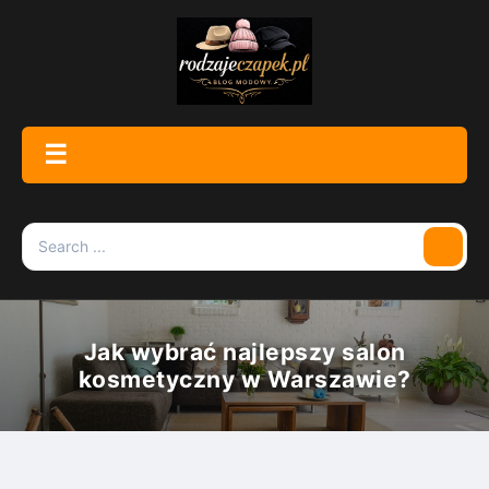
Skip
to
content
☰
Menu
Search
Searc
for:
Jak wybrać najlepszy salon
kosmetyczny w Warszawie?