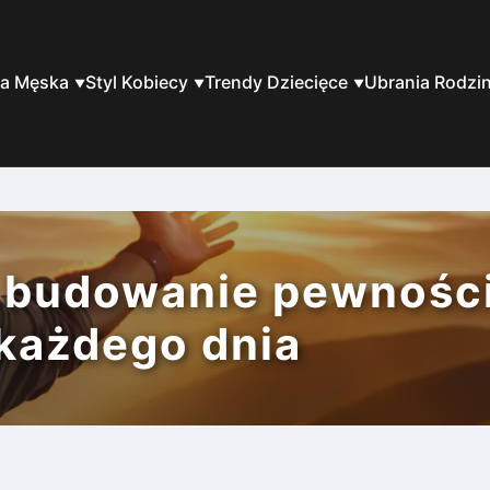
a Męska
Styl Kobiecy
Trendy Dziecięce
Ubrania Rodzi
 budowanie pewnośc
 każdego dnia