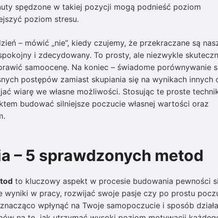
nuty spędzone w takiej pozycji mogą podnieść poziom
jszyć poziom stresu.
eń – mówić „nie”, kiedy czujemy, że przekraczane są nas
spokojny i zdecydowany. To prosty, ale niezwykle skutecz
oprawić samoocenę. Na koniec – świadome porównywanie s
snych postępów zamiast skupiania się na wynikach innych
jać wiarę we własne możliwości. Stosując te proste technik
ktem budować silniejsze poczucie własnej wartości oraz
m.
a – 5 sprawdzonych metod
tod
to kluczowy aspekt w procesie budowania pewności si
e wyniki w pracy, rozwijać swoje pasje czy po prostu pocz
 znacząco wpłynąć na Twoje samopoczucie i sposób działa
bów na to, jak utrzymać wysoki poziom motywacji każdeg