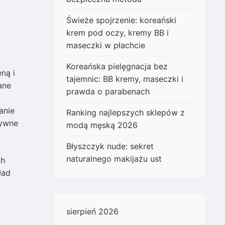
Świeże spojrzenie: koreański
krem pod oczy, kremy BB i
maseczki w płachcie
Koreańska pielęgnacja bez
ną i
tajemnic: BB kremy, maseczki i
ane
prawda o parabenach
anie
Ranking najlepszych sklepów z
tywne
modą męską 2026
Błyszczyk nude: sekret
naturalnego makijażu ust
ch
ład
sierpień 2026