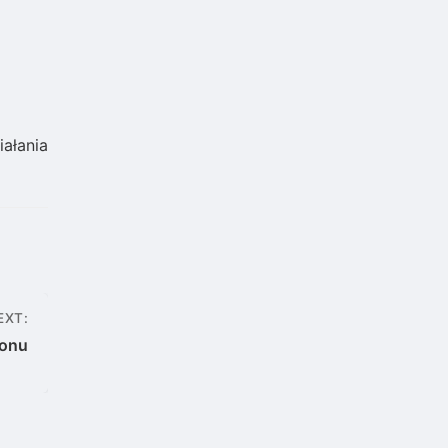
ę
iałania
EXT:
zonu