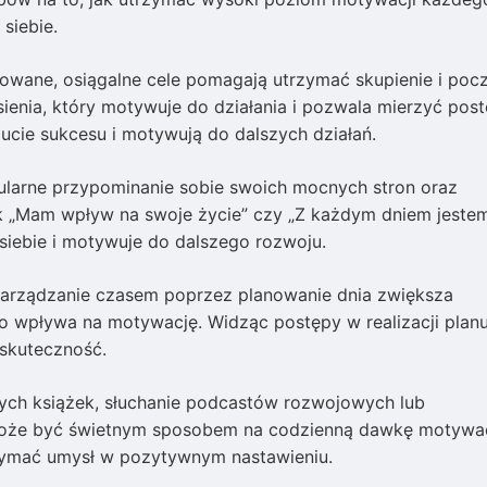
siebie.
owane, osiągalne cele pomagają utrzymać skupienie i poc
esienia, który motywuje do działania i pozwala mierzyć post
zucie sukcesu i motywują do dalszych działań.
larne przypominanie sobie swoich mocnych stron oraz
ak „Mam wpływ na swoje życie” czy „Z każdym dniem jeste
siebie i motywuje do dalszego rozwoju.
rządzanie czasem poprzez planowanie dnia zwiększa
o wpływa na motywację. Widząc postępy w realizacji planu
 skuteczność.
ch książek, słuchanie podcastów rozwojowych lub
 może być świetnym sposobem na codzienną dawkę motywac
trzymać umysł w pozytywnym nastawieniu.