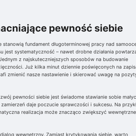
acniające pewność siebie
e stanowią fundament długoterminowej pracy nad samooce
u jest systematyczność – nawet drobne działania powtarz
. Jednym z najskuteczniejszych sposobów na budowanie
ięczności. Już kilka minut dziennie poświęconych na zapis
trafi zmienić nasze nastawienie i skierować uwagę na pozy
ój pewności siebie jest świadome stawianie sobie mały
 zamierzeń daje poczucie sprawczości i sukcesu. Na przyk
tematyczna realizacja może znacząco zwiększyć wewnętrzne
ialog wewnętrzny. Zamiast krytykowania siebie, warto