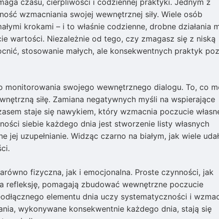
aga czasu, cierpliwości i codziennej praktyki. Jednym z
ność wzmacniania swojej wewnętrznej siły. Wiele osób
ałymi krokami – i to właśnie codzienne, drobne działania 
e wartości. Niezależnie od tego, czy zmagasz się z niską
ocnić, stosowanie małych, ale konsekwentnych praktyk po
 monitorowania swojego wewnętrznego dialogu. To, co 
nętrzną siłę. Zamiana negatywnych myśli na wspierające
zasem staje się nawykiem, który wzmacnia poczucie własn
ci siebie każdego dnia jest stworzenie listy własnych
ne jej uzupełnianie. Widząc czarno na białym, jak wiele udał
ci.
arówno fizyczna, jak i emocjonalna. Proste czynności, jak
 na refleksję, pomagają zbudować wewnętrzne poczucie
nieodłącznego elementu dnia uczy systematyczności i wzma
łania, wykonywane konsekwentnie każdego dnia, stają się