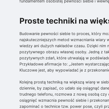
fundamentem osobistej pewności siebie i wewnęt
Proste techniki na więk
Budowanie pewności siebie to proces, który m
najskuteczniejszych metod wzmacniania wiary w s
wiedzy ani dużych nakładów czasu. Dzięki nim m
pozytywnego obrazu własnej osoby. Jedną z takic
pozytywnych zdań, które utrwalają w podświad
Przykładowe afirmacje to: „Jestem wystarczająco
Kluczowe jest, aby wypowiadać je z przekonaniem
Kolejną prostą techniką na większą wiarę w sie
dziennie, by zapisać, co udało się osiągnąć da
trudnego telefonu, rozmowa z nową osobą czy 
osiągnięć wzmacnia pewność siebie i przekonani
zapominać o technice tzw. power pose, czyli prz