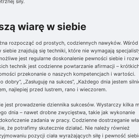
rznej siły.
szą wiarę w siebie
ożna rozpocząć od prostych, codziennych nawyków. Wśród
iebie znajdują się techniki, które nie wymagają specjalist
ożliwe jest regularne doskonalenie pewności siebie i rozwi
h technik jest codzienne powtarzanie afirmacji – krótkich
omości przekonanie o naszych kompetencjach i wartości.
 dobry”, „Zasługuję na sukces”, „Każdego dnia jestem silnie
, najlepiej przed lustrem, rano i wieczorem.
bie jest prowadzenie dziennika sukcesów. Wystarczy kilka m
nego dnia – nawet drobne zwycięstwa, takie jak wykonanie
dokończenie zadania w pracy. Codzienne dostrzeganie wł
e, że potrafimy skutecznie działać. Nie należy również
yjmowaniu pozycji ciała wyrażających siłę i pewność siebi