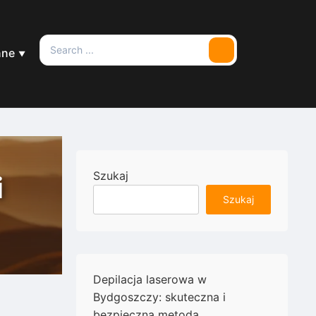
Search
nne
Search
for:
Szukaj
i
Szukaj
Depilacja laserowa w
Bydgoszczy: skuteczna i
bezpieczna metoda