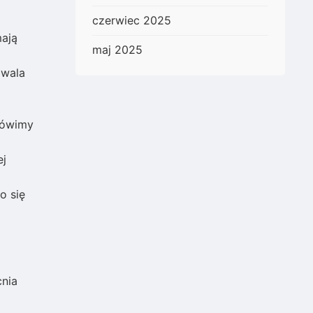
czerwiec 2025
mają
maj 2025
zwala
mówimy
ej
o się
cnia