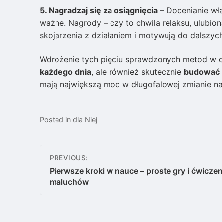
5. Nagradzaj się za osiągnięcia
– Docenianie wła
ważne. Nagrody – czy to chwila relaksu, ulubio
skojarzenia z działaniem i motywują do dalszyc
Wdrożenie tych pięciu sprawdzonych metod w c
każdego dnia
, ale również skutecznie
budować 
mają największą moc w długofalowej zmianie nas
Posted in
dla Niej
Nawigacja
PREVIOUS:
wpisu
Pierwsze kroki w nauce – proste gry i ćwiczen
maluchów