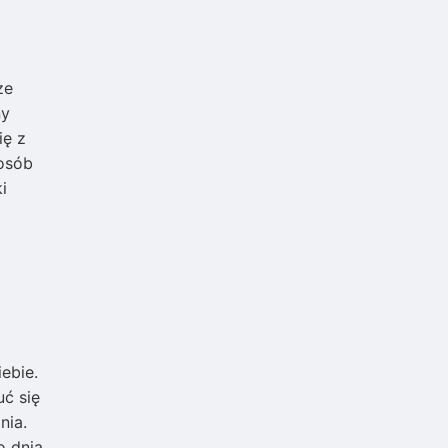
ze
ny
ię z
 osób
i
ebie.
uć się
nia.
o dnia