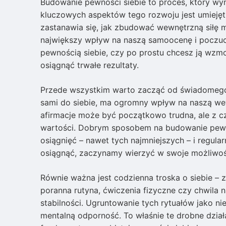
Budowanie pewności siebie to proces, który wym
kluczowych aspektów tego rozwoju jest umiejęt
zastanawia się, jak zbudować wewnętrzną siłę m
największy wpływ na naszą samoocenę i poczuci
pewnością siebie, czy po prostu chcesz ją wzm
osiągnąć trwałe rezultaty.
Przede wszystkim warto zacząć od świadomego
sami do siebie, ma ogromny wpływ na naszą wew
afirmacje może być początkowo trudna, ale z c
wartości. Dobrym sposobem na budowanie pewnoś
osiągnięć – nawet tych najmniejszych – i regular
osiągnąć, zaczynamy wierzyć w swoje możliwoś
Równie ważna jest codzienna troska o siebie – z
poranna rutyna, ćwiczenia fizyczne czy chwila
stabilności. Ugruntowanie tych rytuałów jako 
mentalną odporność. To właśnie te drobne dzia