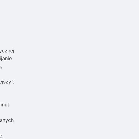
ycznej
janie
,
jszy”.
inut
asnych
e.