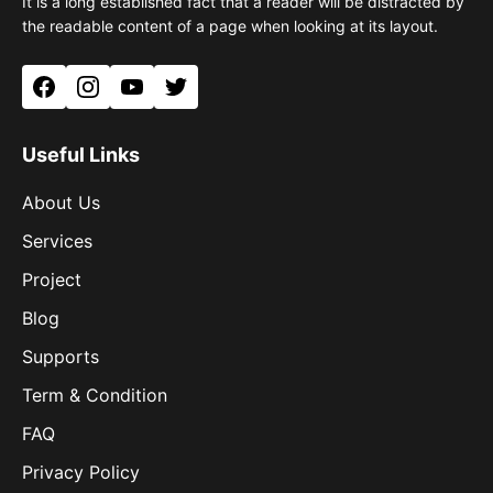
It is a long established fact that a reader will be distracted by
the readable content of a page when looking at its layout.
Facebook
Instagram
YouTube
Twitter
Useful Links
About Us
Services
Project
Blog
Supports
Term & Condition
FAQ
Privacy Policy